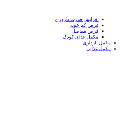
افزایش قدرت باروری
قرص کم خونی
قرص مفاصل
مکمل غذای کودک
مکمل بارداری
مکمل غذایی