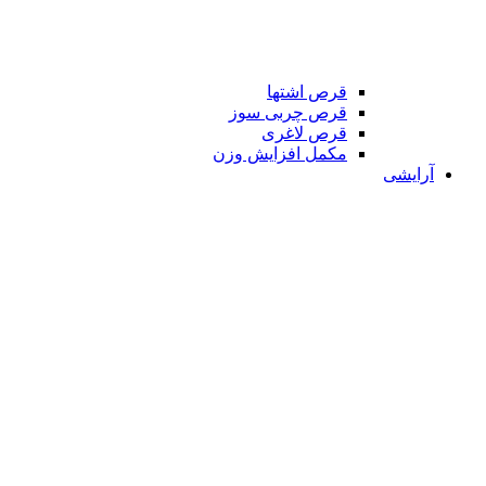
قرص اشتها
قرص چربی سوز
قرص لاغری
مکمل افزایش وزن
آرایشی