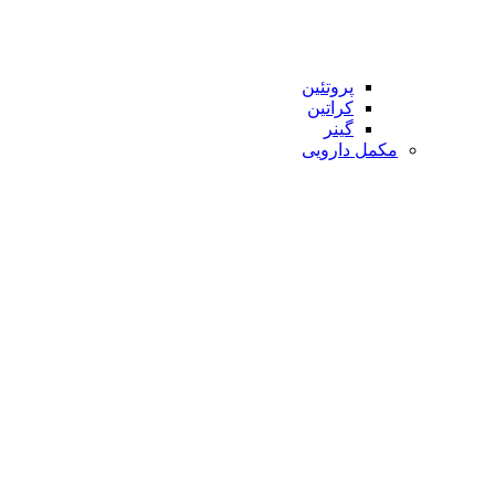
پروتئین
کراتین
گینر
مکمل دارویی