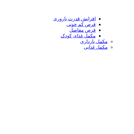
افزایش قدرت باروری
قرص کم خونی
قرص مفاصل
مکمل غذای کودک
مکمل بارداری
مکمل غذایی