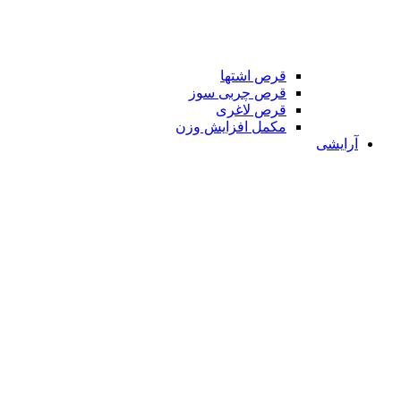
قرص اشتها
قرص چربی سوز
قرص لاغری
مکمل افزایش وزن
آرایشی