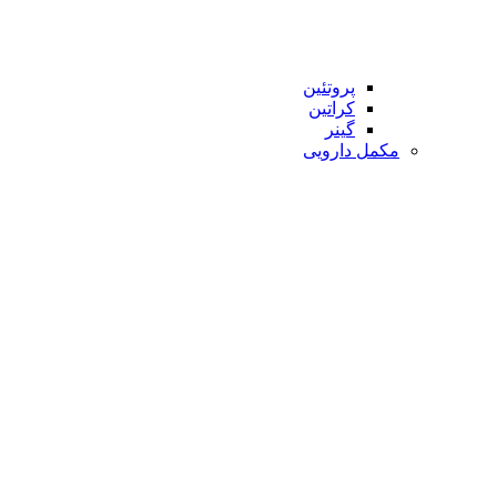
پروتئین
کراتین
گینر
مکمل دارویی