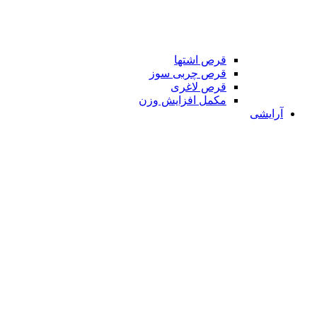
قرص اشتها
قرص چربی سوز
قرص لاغری
مکمل افزایش وزن
آرایشی