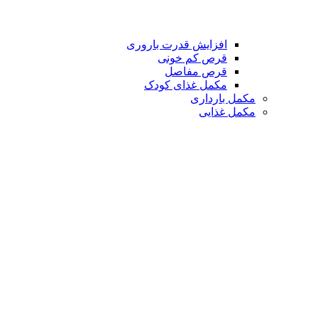
افزایش قدرت باروری
قرص کم خونی
قرص مفاصل
مکمل غذای کودک
مکمل بارداری
مکمل غذایی