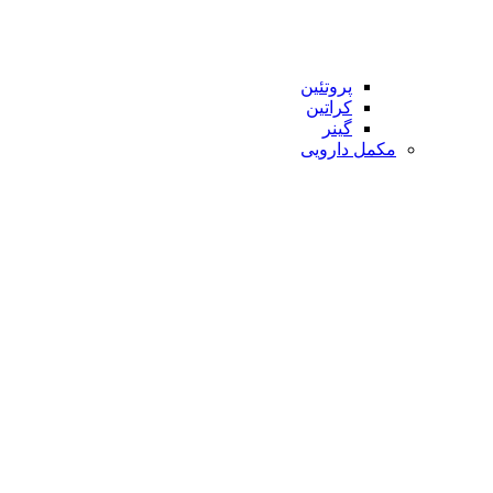
پروتئین
کراتین
گینر
مکمل دارویی