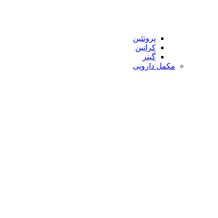
پروتئین
کراتین
گینر
مکمل دارویی