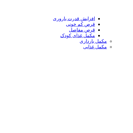
افزایش قدرت باروری
قرص کم خونی
قرص مفاصل
مکمل غذای کودک
مکمل بارداری
مکمل غذایی