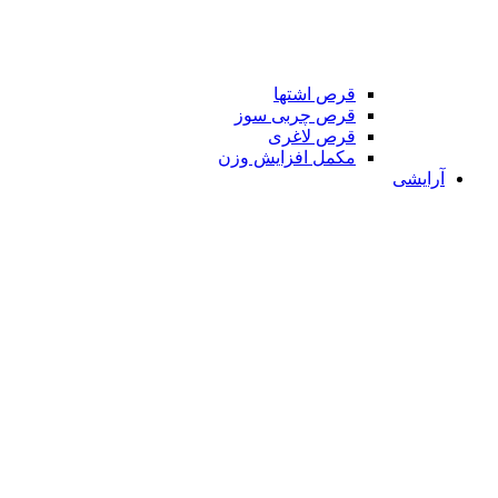
قرص اشتها
قرص چربی سوز
قرص لاغری
مکمل افزایش وزن
آرایشی