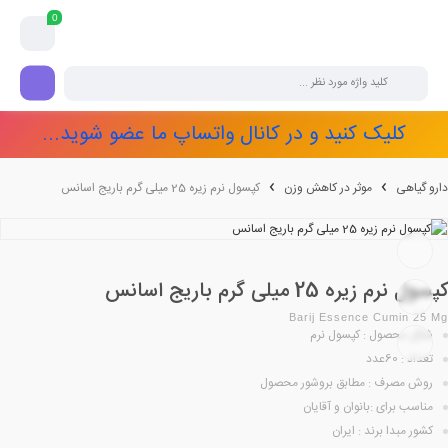
0
کلیک کنید و در کانال واتساپ ما عضو شوید...
دارو گیاهی
موثر در کاهش وزن
کپسول نرم زیره 25 میلی گرم باریج اسانس
کپسول نرم زیره 25 میلی گرم باریج اسانس
Barij Essence Cumin 25 Mg
شکل محصول : کپسول نرم
تعداد : 60عدد
روش مصرف : مطابق بروشور محصول
مناسب برای :بانوان و آقایان
کشور مبدا برند : ایران