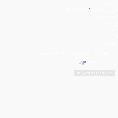
ثبت سفارش
دسترسی سریع
رویه های ارسال سفارش
شیوه های پرداخت
ارتباط با ما
فروشگاه
وبلاگ
تماس با ما
گیلان - آستارا- خیابان گمرک - جنب آزمایشگاه پوریوسف
013-
44810000
info@drarabzadeh.com