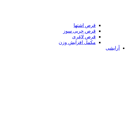
قرص اشتها
قرص چربی سوز
قرص لاغری
مکمل افزایش وزن
آرایشی