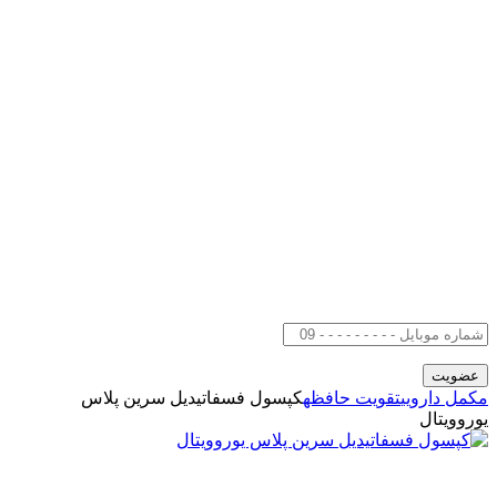
مکمل دارویی
تقویت حافظه
کپسول فسفاتیدیل سرین پلاس
یوروویتال