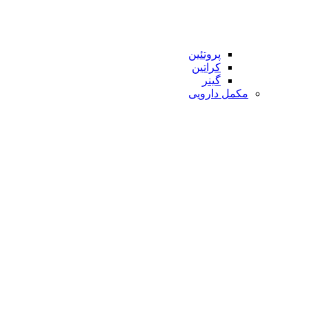
پروتئین
کراتین
گینر
مکمل دارویی