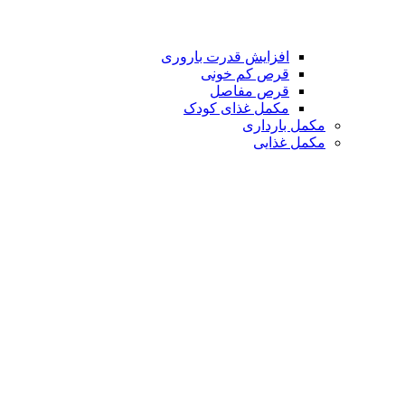
افزایش قدرت باروری
قرص کم خونی
قرص مفاصل
مکمل غذای کودک
مکمل بارداری
مکمل غذایی