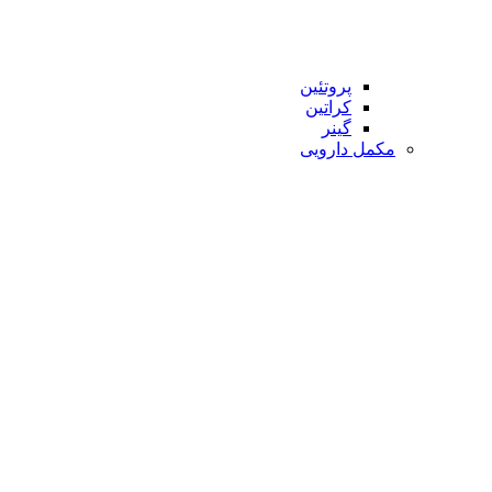
پروتئین
کراتین
گینر
مکمل دارویی