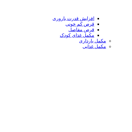
افزایش قدرت باروری
قرص کم خونی
قرص مفاصل
مکمل غذای کودک
مکمل بارداری
مکمل غذایی