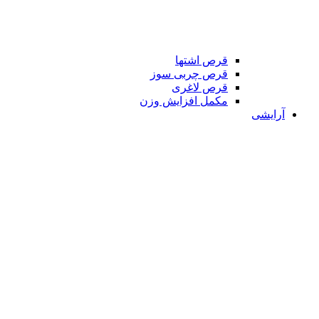
قرص اشتها
قرص چربی سوز
قرص لاغری
مکمل افزایش وزن
آرایشی