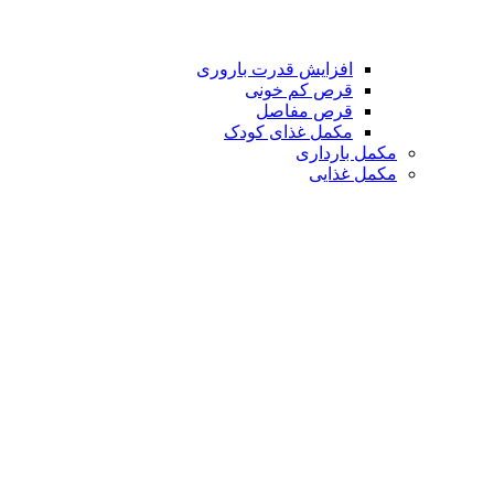
افزایش قدرت باروری
قرص کم خونی
قرص مفاصل
مکمل غذای کودک
مکمل بارداری
مکمل غذایی