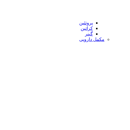
پروتئین
کراتین
گینر
مکمل دارویی