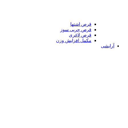
قرص اشتها
قرص چربی سوز
قرص لاغری
مکمل افزایش وزن
آرایشی