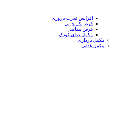
افزایش قدرت باروری
قرص کم خونی
قرص مفاصل
مکمل غذای کودک
مکمل بارداری
مکمل غذایی