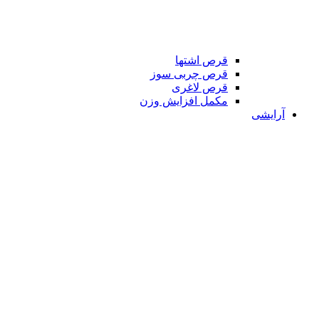
قرص اشتها
قرص چربی سوز
قرص لاغری
مکمل افزایش وزن
آرایشی