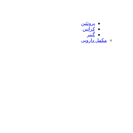
پروتئین
کراتین
گینر
مکمل دارویی