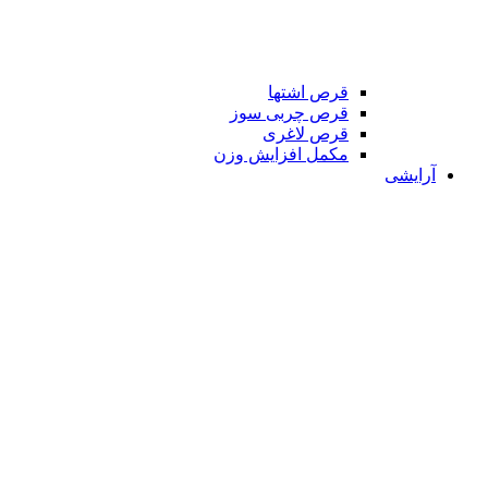
قرص اشتها
قرص چربی سوز
قرص لاغری
مکمل افزایش وزن
آرایشی