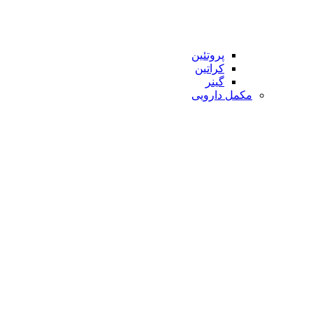
پروتئین
کراتین
گینر
مکمل دارویی