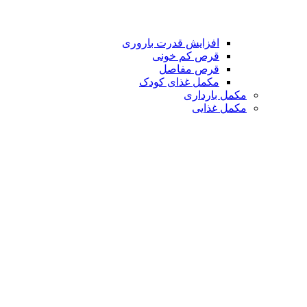
افزایش قدرت باروری
قرص کم خونی
قرص مفاصل
مکمل غذای کودک
مکمل بارداری
مکمل غذایی