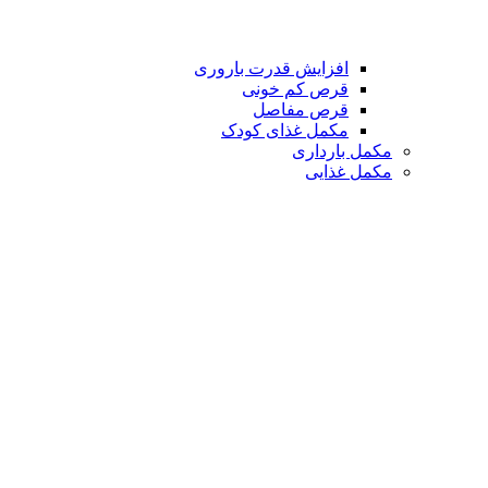
افزایش قدرت باروری
قرص کم خونی
قرص مفاصل
مکمل غذای کودک
مکمل بارداری
مکمل غذایی