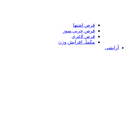
قرص اشتها
قرص چربی سوز
قرص لاغری
مکمل افزایش وزن
آرایشی