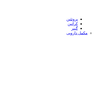
پروتئین
کراتین
گینر
مکمل دارویی