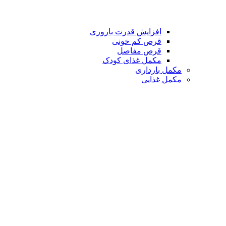
افزایش قدرت باروری
قرص کم خونی
قرص مفاصل
مکمل غذای کودک
مکمل بارداری
مکمل غذایی