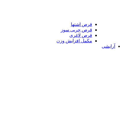
قرص اشتها
قرص چربی سوز
قرص لاغری
مکمل افزایش وزن
آرایشی