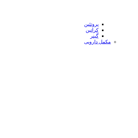
پروتئین
کراتین
گینر
مکمل دارویی