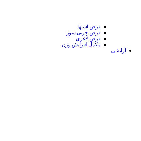
قرص اشتها
قرص چربی سوز
قرص لاغری
مکمل افزایش وزن
آرایشی