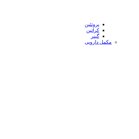
پروتئین
کراتین
گینر
مکمل دارویی