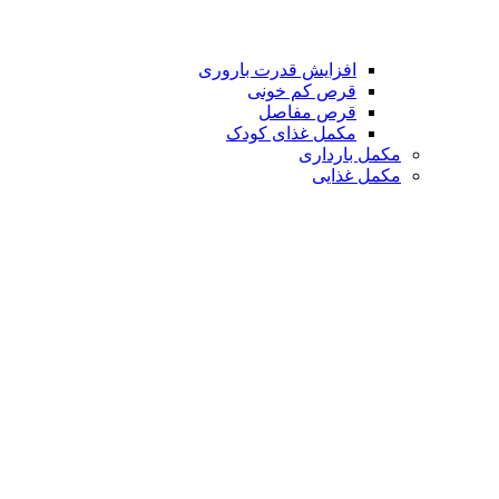
افزایش قدرت باروری
قرص کم خونی
قرص مفاصل
مکمل غذای کودک
مکمل بارداری
مکمل غذایی