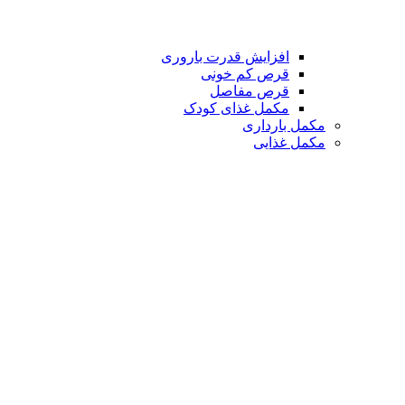
افزایش قدرت باروری
قرص کم خونی
قرص مفاصل
مکمل غذای کودک
مکمل بارداری
مکمل غذایی