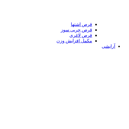
قرص اشتها
قرص چربی سوز
قرص لاغری
مکمل افزایش وزن
آرایشی