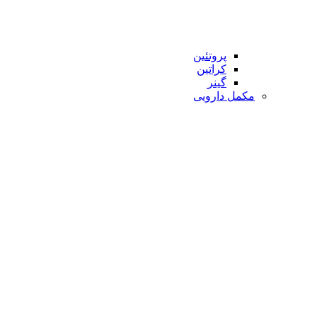
پروتئین
کراتین
گینر
مکمل دارویی