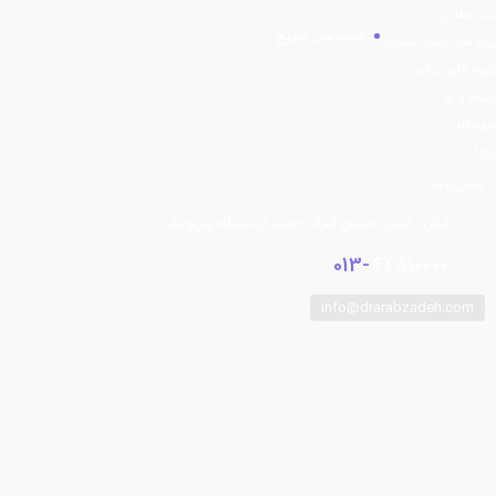
ثبت سفارش
دسترسی سریع
رویه های ارسال سفارش
شیوه های پرداخت
ارتباط با ما
فروشگاه
وبلاگ
تماس با ما
گیلان - آستارا- خیابان گمرک - جنب آزمایشگاه پوریوسف
013-
44810000
info@drarabzadeh.com