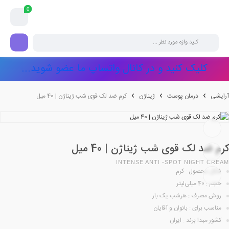
0
کلیک کنید و در کانال واتساپ ما عضو شوید...
آرایشی
درمان پوست
ژیناژن
کرم ضد لک قوی شب ژیناژن | 40 میل
کرم ضد لک قوی شب ژیناژن | 40 میل
INTENSE ANTI -SPOT NIGHT CREAM
شکل محصول : کرم
حجم : 40 میلی‌لیتر
روش مصرف : هرشب یک بار
مناسب برای : بانوان و آقایان
کشور مبدا برند : ایران