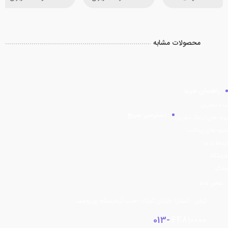
محصولات مشابه
راهنمای خرید
ثبت سفارش
دسترسی سریع
رویه های ارسال سفارش
شیوه های پرداخت
ارتباط با ما
فروشگاه
وبلاگ
تماس با ما
گیلان - آستارا- خیابان گمرک - جنب آزمایشگاه پوریوسف
013-
44810000