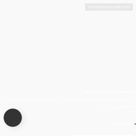
info@drarabzadeh.com
فیسبوک
توییتر
اینستاگرام
تلگرام
یوتیوب
آپارات
داروخانه آنلاین دکتر عرب زداه
داروخانه دکتر عرب زاده با بیش از سی سال تجربه ، آماده ارائه خدمات آنلاین فرش دارو به
هموطنان عزیز می باشد.
مجوزهای ما