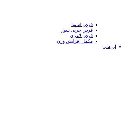
قرص اشتها
قرص چربی سوز
قرص لاغری
مکمل افزایش وزن
آرایشی