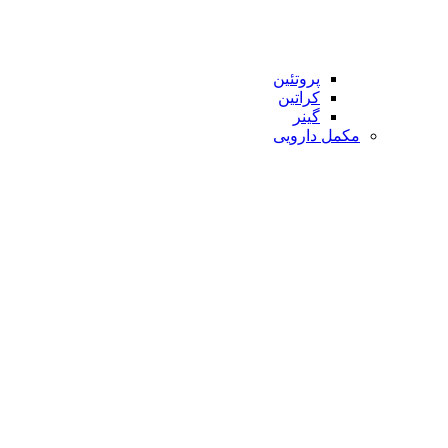
پروتئین
کراتین
گینر
مکمل دارویی