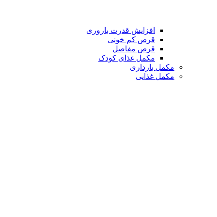
افزایش قدرت باروری
قرص کم خونی
قرص مفاصل
مکمل غذای کودک
مکمل بارداری
مکمل غذایی