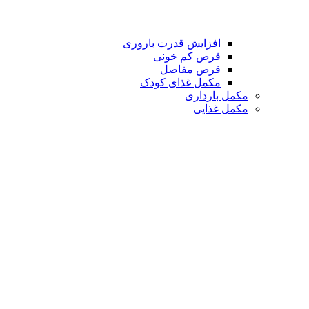
افزایش قدرت باروری
قرص کم خونی
قرص مفاصل
مکمل غذای کودک
مکمل بارداری
مکمل غذایی