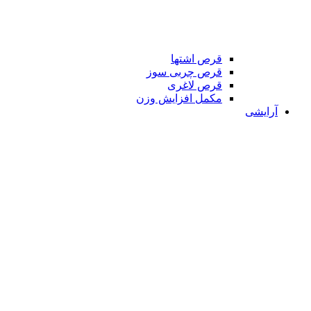
قرص اشتها
قرص چربی سوز
قرص لاغری
مکمل افزایش وزن
آرایشی