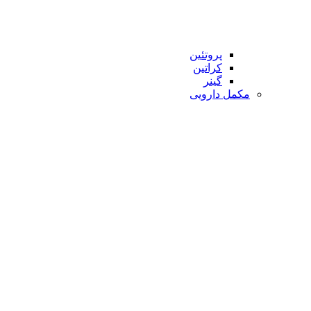
پروتئین
کراتین
گینر
مکمل دارویی