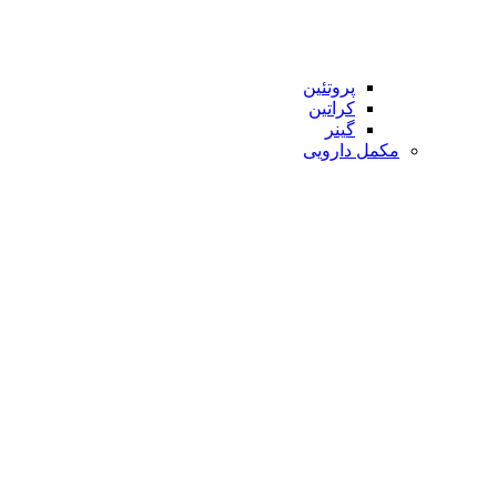
پروتئین
کراتین
گینر
مکمل دارویی