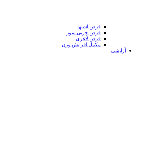
قرص اشتها
قرص چربی سوز
قرص لاغری
مکمل افزایش وزن
آرایشی