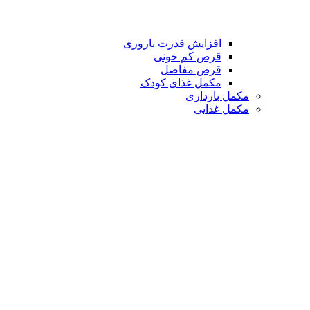
افزایش قدرت باروری
قرص کم خونی
قرص مفاصل
مکمل غذای کودک
مکمل بارداری
مکمل غذایی