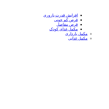
افزایش قدرت باروری
قرص کم خونی
قرص مفاصل
مکمل غذای کودک
مکمل بارداری
مکمل غذایی