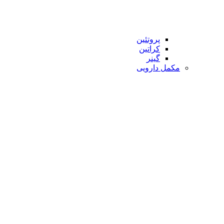
پروتئین
کراتین
گینر
مکمل دارویی