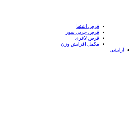
قرص اشتها
قرص چربی سوز
قرص لاغری
مکمل افزایش وزن
آرایشی