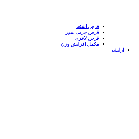
قرص اشتها
قرص چربی سوز
قرص لاغری
مکمل افزایش وزن
آرایشی