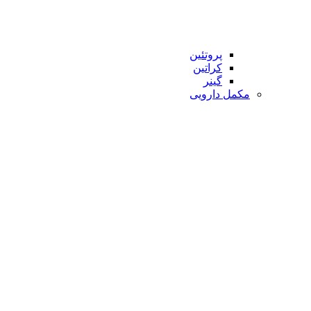
پروتئین
کراتین
گینر
مکمل دارویی