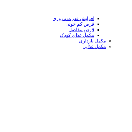
افزایش قدرت باروری
قرص کم خونی
قرص مفاصل
مکمل غذای کودک
مکمل بارداری
مکمل غذایی