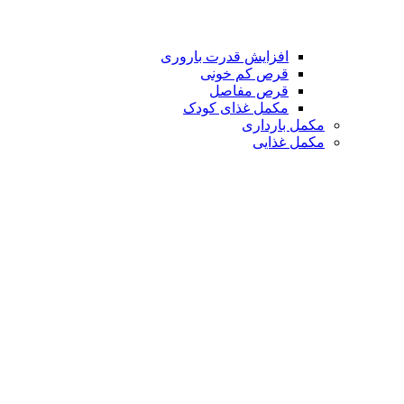
افزایش قدرت باروری
قرص کم خونی
قرص مفاصل
مکمل غذای کودک
مکمل بارداری
مکمل غذایی