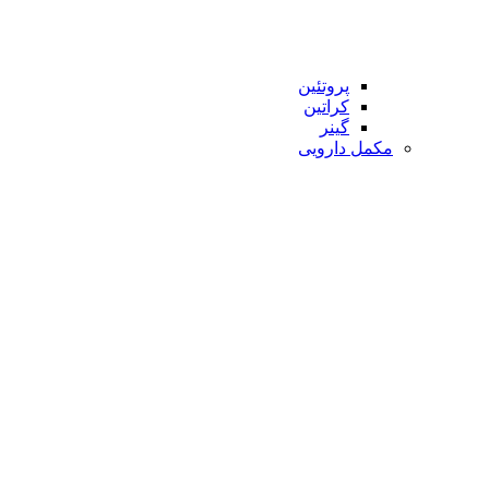
پروتئین
کراتین
گینر
مکمل دارویی