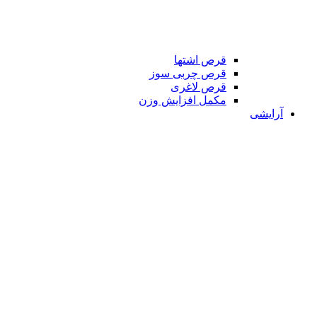
قرص اشتها
قرص چربی سوز
قرص لاغری
مکمل افزایش وزن
آرایشی