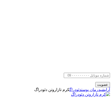
آرایشی
درمان پوست
دئودراگ
کرم تازاروتن دئودراگ