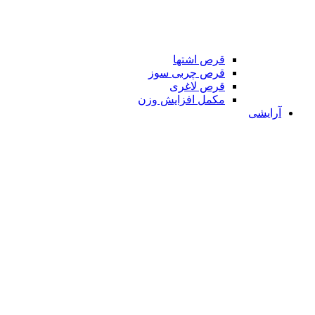
قرص اشتها
قرص چربی سوز
قرص لاغری
مکمل افزایش وزن
آرایشی