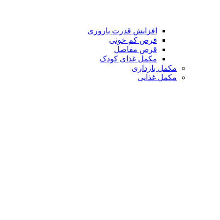
افزایش قدرت باروری
قرص کم خونی
قرص مفاصل
مکمل غذای کودک
مکمل بارداری
مکمل غذایی