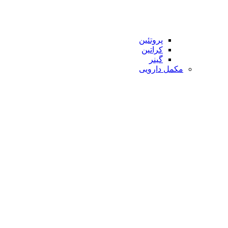
پروتئین
کراتین
گینر
مکمل دارویی