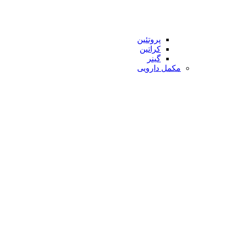
پروتئین
کراتین
گینر
مکمل دارویی