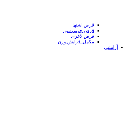
قرص اشتها
قرص چربی سوز
قرص لاغری
مکمل افزایش وزن
آرایشی