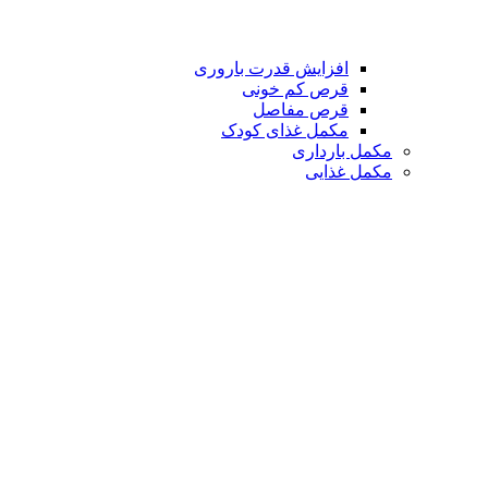
افزایش قدرت باروری
قرص کم خونی
قرص مفاصل
مکمل غذای کودک
مکمل بارداری
مکمل غذایی