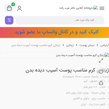
0
کلیک کنید و در کانال واتساپ ما عضو شوید...
آرایشی
درمان پوست
ژیناژن
ژیناژن کرم مناسب پوست آسیب دیده بدن
ژیناژن کرم مناسب پوست آسیب دیده بدن
Ginagen Post Laser Body Cream
شکل محصول : کرم
حجم : 100 میلی‌لیتر
روش مصرف : روزی دوبار روی زخم
مناسب برای : بانوان و آقایان
کشور مبدا برند : ایران