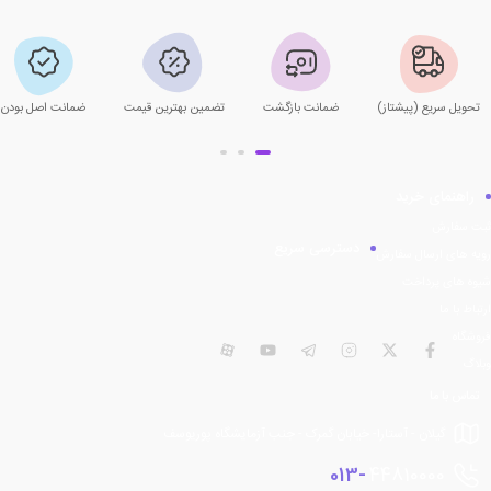
تحویل سریع (پیشتاز)
ضمانت بازگشت
تضمین بهترین قیمت
ضمانت اصل بودن
راهنمای خرید
ثبت سفارش
دسترسی سریع
رویه های ارسال سفارش
شیوه های پرداخت
ارتباط با ما
فروشگاه
فیسبوک
توییتر
اینستاگرام
تلگرام
یوتیوب
آپارات
وبلاگ
تماس با ما
گیلان - آستارا- خیابان گمرک - جنب آزمایشگاه پوریوسف
013-
44810000