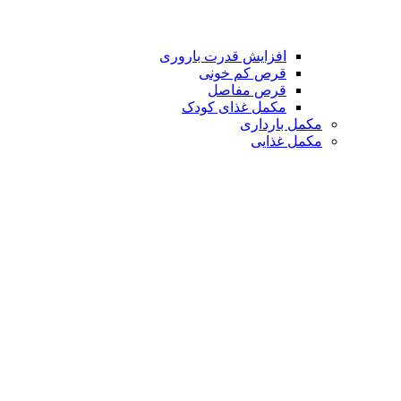
افزایش قدرت باروری
قرص کم خونی
قرص مفاصل
مکمل غذای کودک
مکمل بارداری
مکمل غذایی