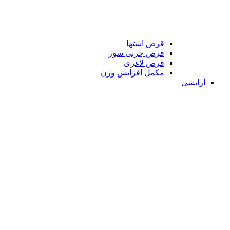
قرص اشتها
قرص چربی سوز
قرص لاغری
مکمل افزایش وزن
آرایشی