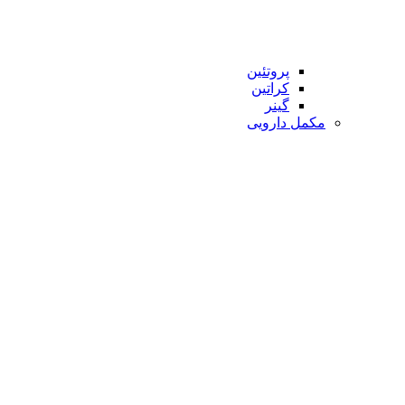
پروتئین
کراتین
گینر
مکمل دارویی