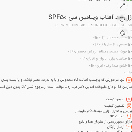
ژل ضد آفتاب ویتامین سی SPF50
C-PRIME INVISIBLE SUNBLOCK GEL SPF50
<ul>
<li>شکل محصول : ژل</li>
<li>حجم : 40 میلی‌لیتر</li>
<li>روش مصرف : مطابق بروشور محصول</li>
<li>مناسب برای : بانوان و آقایان</li>
<li>کشور مبدا برند : ایران</li>
</ul>
تنها در صورتی که برچسب اصالت کالا مخدوش و یا به ندرت، معتبر نباشد، و یا بسته بندی مح
سازمان غذا و دارو داروخانه آنلاین دکتر عرب زداه موظف است از مرجوع شدن کالا بدون دلیل امتنا
موجود نیست
تضمین کیفیت
بررسی و کنترل نهایی توسط دکتر داروساز
اصالت کالا
دارای مجوز رسمی از سازمان غذا و دارو
ارسال رایگان