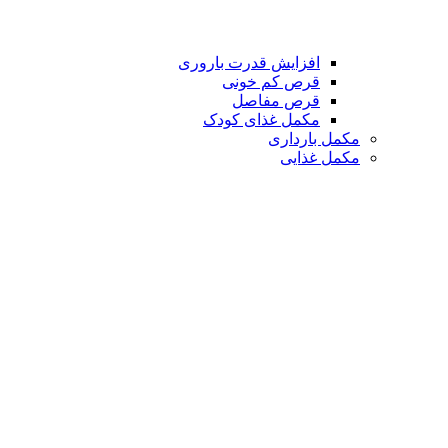
افزایش قدرت باروری
قرص کم خونی
قرص مفاصل
مکمل غذای کودک
مکمل بارداری
مکمل غذایی