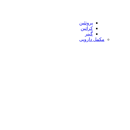
پروتئین
کراتین
گینر
مکمل دارویی