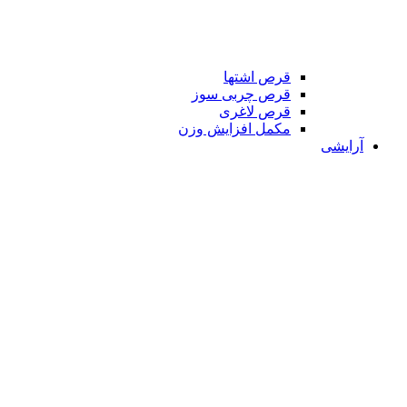
قرص اشتها
قرص چربی سوز
قرص لاغری
مکمل افزایش وزن
آرایشی