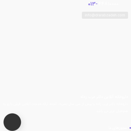
013-
44810000
info@drarabzadeh.com
فیسبوک
توییتر
اینستاگرام
تلگرام
یوتیوب
آپارات
داروخانه آنلاین دکتر عرب زداه
داروخانه دکتر عرب زاده با بیش از سی سال تجربه ، آماده ارائه خدمات آنلاین فرش دارو به
هموطنان عزیز می باشد.
مجوزهای ما