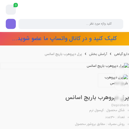
0
کلیک کنید و در کانال واتساپ ما عضو شوید...
دارو گیاهی
آرامش بخش
پرل دپروهرب باریج اسانس
پرل دپروهرب باریج اسانس
Deproherb
شکل محصول : کپسول نرم
تعداد : 30عدد
روش مصرف : مطابق بروشور محصول