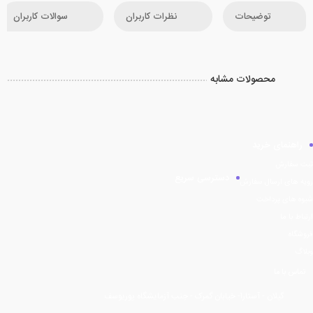
توضیحات
نظرات کاربران
سوالات کاربران
محصولات مشابه
راهنمای خرید
ثبت سفارش
دسترسی سریع
رویه های ارسال سفارش
شیوه های پرداخت
ارتباط با ما
فروشگاه
وبلاگ
تماس با ما
گیلان - آستارا- خیابان گمرک - جنب آزمایشگاه پوریوسف