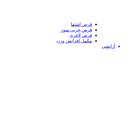
قرص اشتها
قرص چربی سوز
قرص لاغری
مکمل افزایش وزن
آرایشی