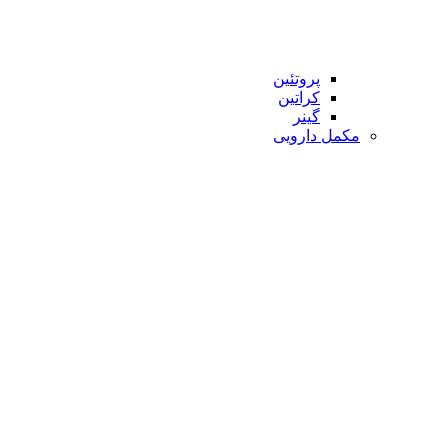
پروتئین
کراتین
گینر
مکمل دارویی