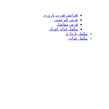
افزایش قدرت باروری
قرص کم خونی
قرص مفاصل
مکمل غذای کودک
مکمل بارداری
مکمل غذایی