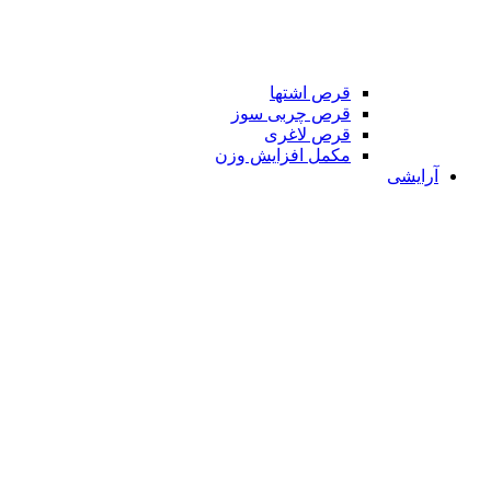
قرص اشتها
قرص چربی سوز
قرص لاغری
مکمل افزایش وزن
آرایشی