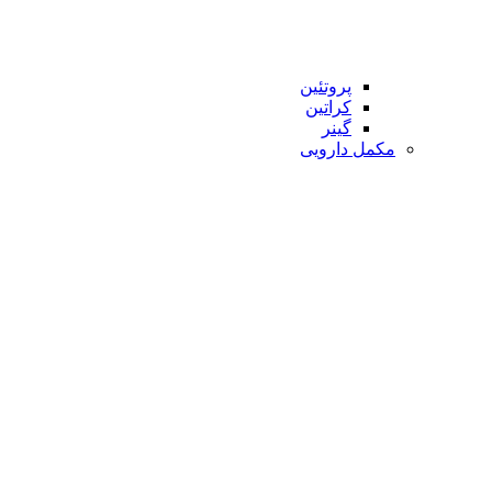
پروتئین
کراتین
گینر
مکمل دارویی