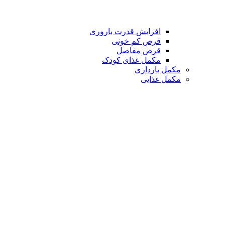
افزایش قدرت باروری
قرص کم خونی
قرص مفاصل
مکمل غذای کودک
مکمل بارداری
مکمل غذایی