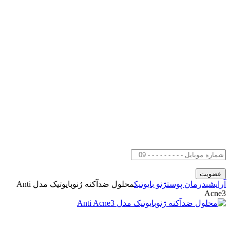
آرایشی
درمان پوست
ژنو بایوتیک
محلول ضدآکنه ژنوبایوتیک مدل Anti
Acne3