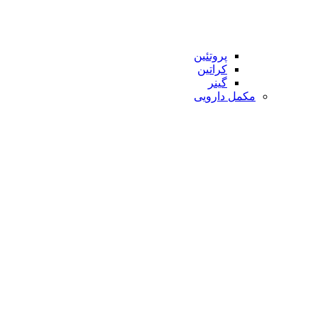
پروتئین
کراتین
گینر
مکمل دارویی