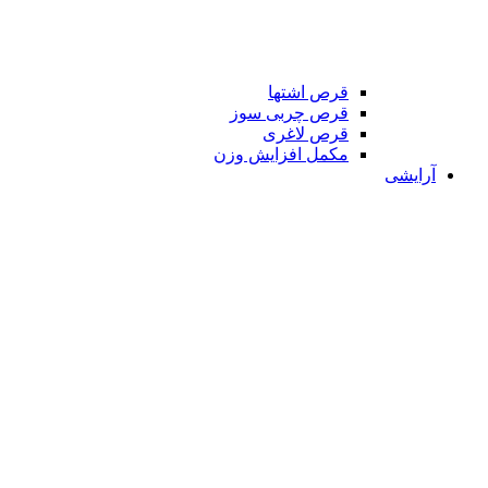
قرص اشتها
قرص چربی سوز
قرص لاغری
مکمل افزایش وزن
آرایشی