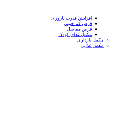
افزایش قدرت باروری
قرص کم خونی
قرص مفاصل
مکمل غذای کودک
مکمل بارداری
مکمل غذایی