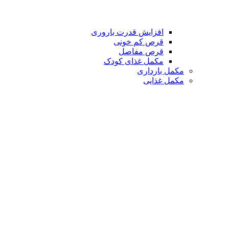
افزایش قدرت باروری
قرص کم خونی
قرص مفاصل
مکمل غذای کودک
مکمل بارداری
مکمل غذایی