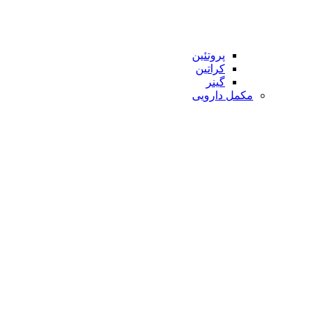
پروتئین
کراتین
گینر
مکمل دارویی