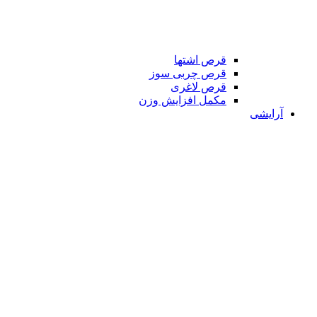
قرص اشتها
قرص چربی سوز
قرص لاغری
مکمل افزایش وزن
آرایشی