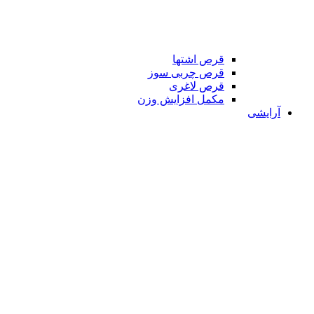
قرص اشتها
قرص چربی سوز
قرص لاغری
مکمل افزایش وزن
آرایشی