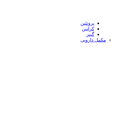
پروتئین
کراتین
گینر
مکمل دارویی