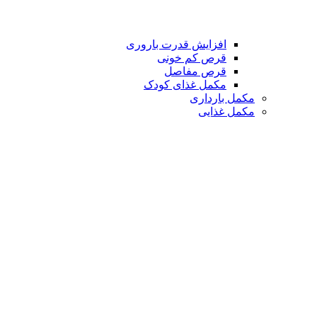
افزایش قدرت باروری
قرص کم خونی
قرص مفاصل
مکمل غذای کودک
مکمل بارداری
مکمل غذایی