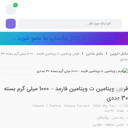
0
کلیک کنید و در کانال واتساپ ما عضو شوید...
مکمل دارویی
مکمل غذایی
قرص ویتامین ث ویتامین فارمد – 1000 میلی گرم بسته 30
عددی
قرص ویتامین ث ویتامین فارمد – 1000 میلی گرم بسته
30 عددی
Vitamin C Tablets, Vitamin Farmed - 1000 Mg, Pack Of 30
تعداد : ۳۰ عدد
رده سنی : بزرگسالان
جنس محفظه : مقوایی