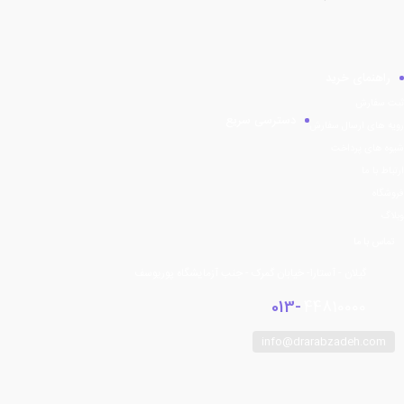
راهنمای خرید
ثبت سفارش
دسترسی سریع
رویه های ارسال سفارش
شیوه های پرداخت
ارتباط با ما
فروشگاه
وبلاگ
تماس با ما
گیلان - آستارا- خیابان گمرک - جنب آزمایشگاه پوریوسف
013-
44810000
info@drarabzadeh.com