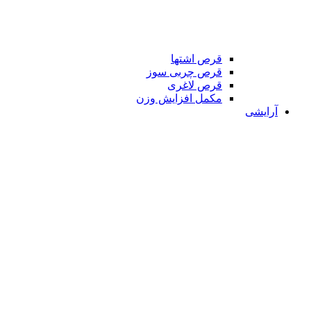
قرص اشتها
قرص چربی سوز
قرص لاغری
مکمل افزایش وزن
آرایشی