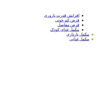
افزایش قدرت باروری
قرص کم خونی
قرص مفاصل
مکمل غذای کودک
مکمل بارداری
مکمل غذایی