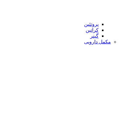
پروتئین
کراتین
گینر
مکمل دارویی