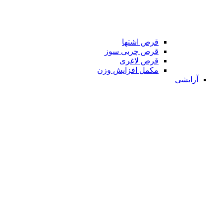
قرص اشتها
قرص چربی سوز
قرص لاغری
مکمل افزایش وزن
آرایشی