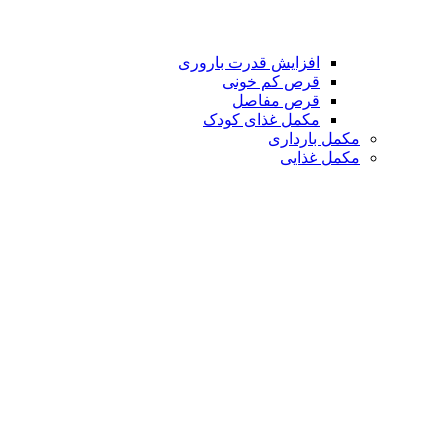
افزایش قدرت باروری
قرص کم خونی
قرص مفاصل
مکمل غذای کودک
مکمل بارداری
مکمل غذایی