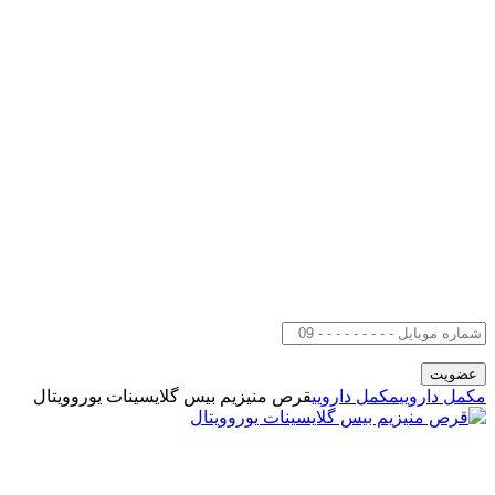
مکمل دارویی
مکمل دارویی
قرص منیزیم بیس گلایسینات یوروویتال