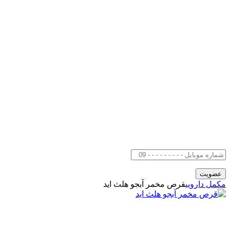
مکمل دارویی
قرص مخمر آبجو هلث اید