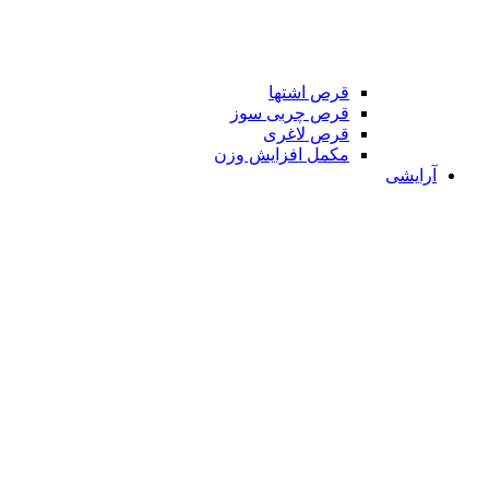
قرص اشتها
قرص چربی سوز
قرص لاغری
مکمل افزایش وزن
آرایشی