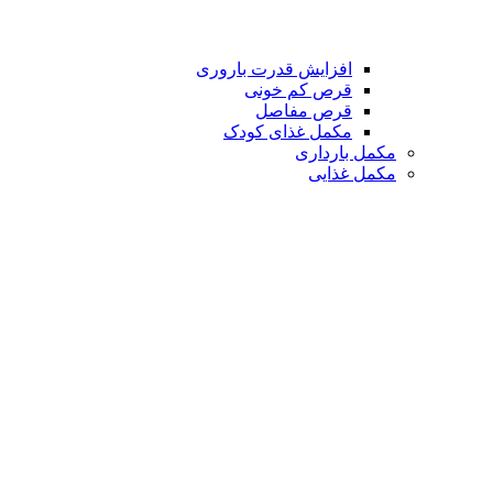
افزایش قدرت باروری
قرص کم خونی
قرص مفاصل
مکمل غذای کودک
مکمل بارداری
مکمل غذایی