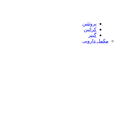
پروتئین
کراتین
گینر
مکمل دارویی