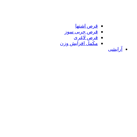
قرص اشتها
قرص چربی سوز
قرص لاغری
مکمل افزایش وزن
آرایشی