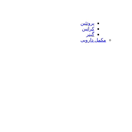
پروتئین
کراتین
گینر
مکمل دارویی