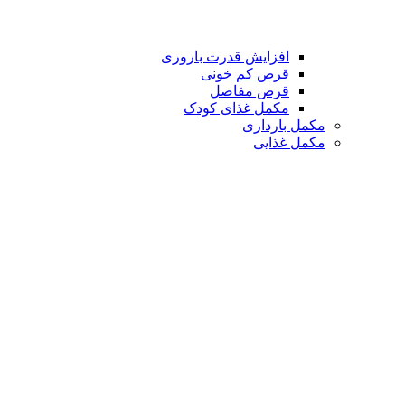
افزایش قدرت باروری
قرص کم خونی
قرص مفاصل
مکمل غذای کودک
مکمل بارداری
مکمل غذایی