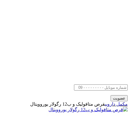
مکمل دارویی
قرص متافولیک و ب12 رگولار یوروویتال