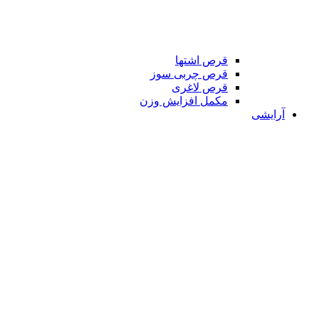
قرص اشتها
قرص چربی سوز
قرص لاغری
مکمل افزایش وزن
آرایشی