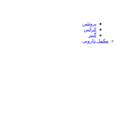
پروتئین
کراتین
گینر
مکمل دارویی