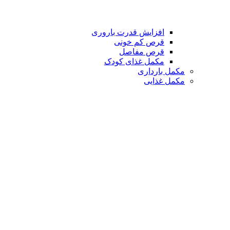
افزایش قدرت باروری
قرص کم خونی
قرص مفاصل
مکمل غذای کودک
مکمل بارداری
مکمل غذایی