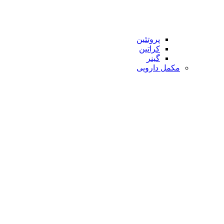
پروتئین
کراتین
گینر
مکمل دارویی