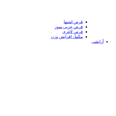
قرص اشتها
قرص چربی سوز
قرص لاغری
مکمل افزایش وزن
آرایشی