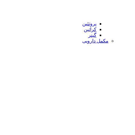
پروتئین
کراتین
گینر
مکمل دارویی