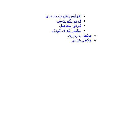
افزایش قدرت باروری
قرص کم خونی
قرص مفاصل
مکمل غذای کودک
مکمل بارداری
مکمل غذایی