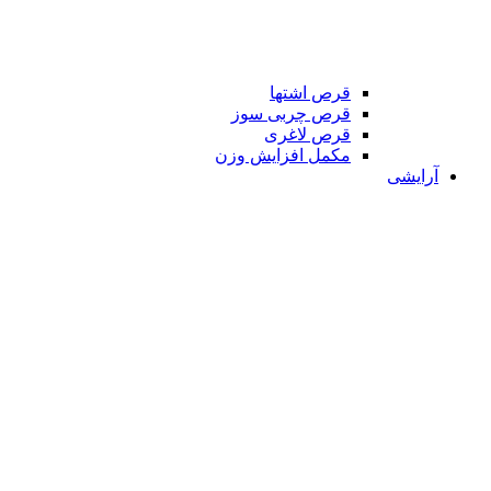
قرص اشتها
قرص چربی سوز
قرص لاغری
مکمل افزایش وزن
آرایشی