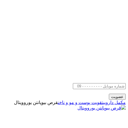
مکمل دارویی
تقویت پوست و مو و ناخن
قرص بیوپانتن یوروویتال