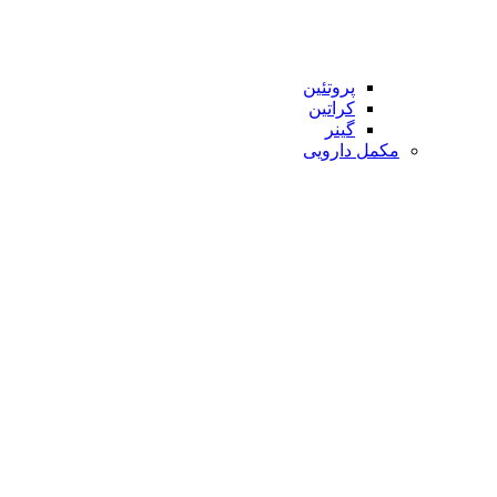
پروتئین
کراتین
گینر
مکمل دارویی