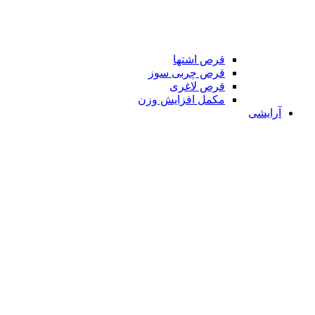
قرص اشتها
قرص چربی سوز
قرص لاغری
مکمل افزایش وزن
آرایشی