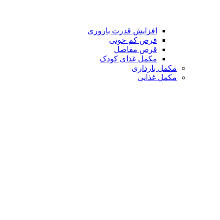
افزایش قدرت باروری
قرص کم خونی
قرص مفاصل
مکمل غذای کودک
مکمل بارداری
مکمل غذایی