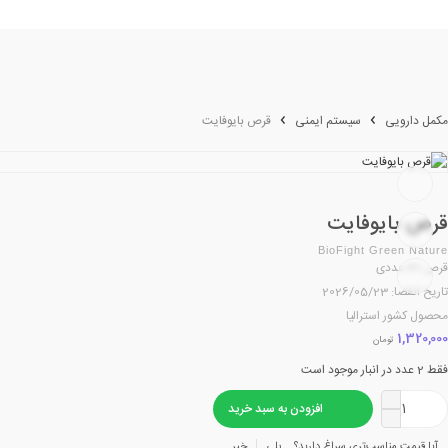
مکمل دارویی
سیستم ایمنی
قرص بایوفایت
قرص بایوفایت
BioFight Green Nature
قرص 30 عددی
تاریخ انقضا: 2026/05/23
محصول کشور استرالیا
1,320,000
تومان
فقط 2 عدد در انبار موجود است
افزودن به سبد خرید
آیا قیمت مناسب‌تری سراغ دارید؟
بلی
خیر