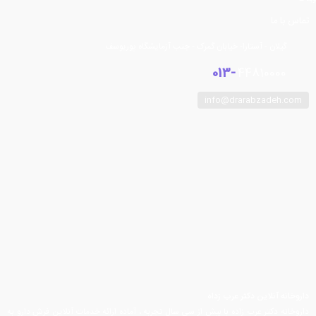
تماس با ما
گیلان - آستارا- خیابان گمرک - جنب آزمایشگاه پوریوسف
013-
44810000
info@drarabzadeh.com
فیسبوک
توییتر
اینستاگرام
تلگرام
یوتیوب
آپارات
داروخانه آنلاین دکتر عرب زداه
داروخانه دکتر عرب زاده با بیش از سی سال تجربه ، آماده ارائه خدمات آنلاین فرش دارو به