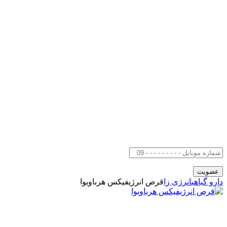
دارو گیاهی
انرژی زا
قرص انرژیفیکس هرباویوا