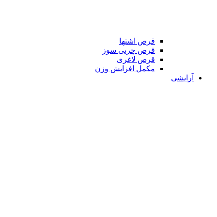
قرص اشتها
قرص چربی سوز
قرص لاغری
مکمل افزایش وزن
آرایشی