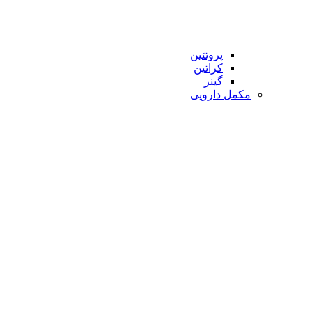
پروتئین
کراتین
گینر
مکمل دارویی