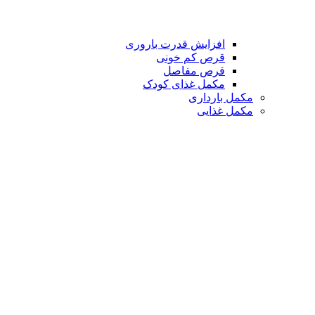
افزایش قدرت باروری
قرص کم خونی
قرص مفاصل
مکمل غذای کودک
مکمل بارداری
مکمل غذایی