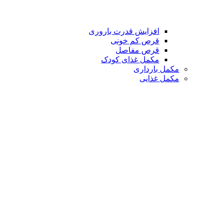
افزایش قدرت باروری
قرص کم خونی
قرص مفاصل
مکمل غذای کودک
مکمل بارداری
مکمل غذایی