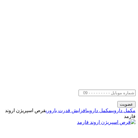
مکمل دارویی
مکمل دارویی
افزایش قدرت باروری
قرص اسپریژن اروند
فارمد