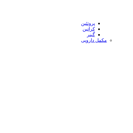
پروتئین
کراتین
گینر
مکمل دارویی