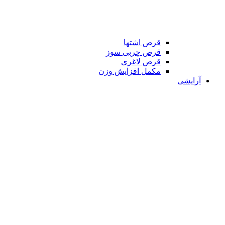
قرص اشتها
قرص چربی سوز
قرص لاغری
مکمل افزایش وزن
آرایشی