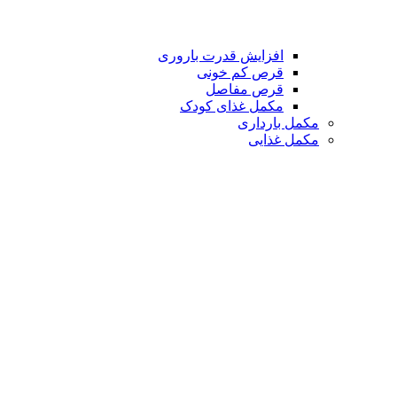
افزایش قدرت باروری
قرص کم خونی
قرص مفاصل
مکمل غذای کودک
مکمل بارداری
مکمل غذایی