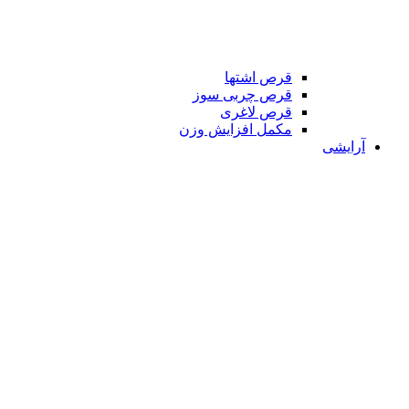
قرص اشتها
قرص چربی سوز
قرص لاغری
مکمل افزایش وزن
آرایشی