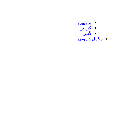
پروتئین
کراتین
گینر
مکمل دارویی