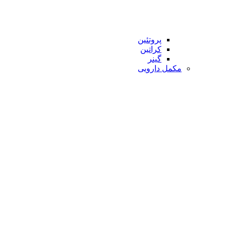
پروتئین
کراتین
گینر
مکمل دارویی