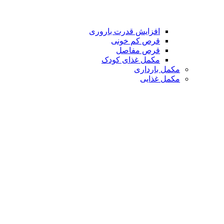
افزایش قدرت باروری
قرص کم خونی
قرص مفاصل
مکمل غذای کودک
مکمل بارداری
مکمل غذایی