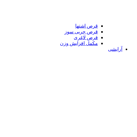
قرص اشتها
قرص چربی سوز
قرص لاغری
مکمل افزایش وزن
آرایشی