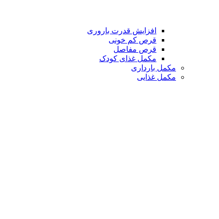
افزایش قدرت باروری
قرص کم خونی
قرص مفاصل
مکمل غذای کودک
مکمل بارداری
مکمل غذایی