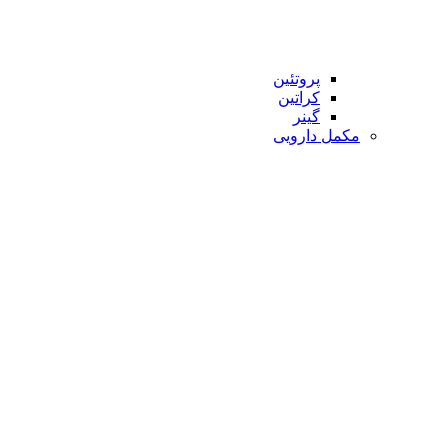
پروتئین
کراتین
گینر
مکمل دارویی