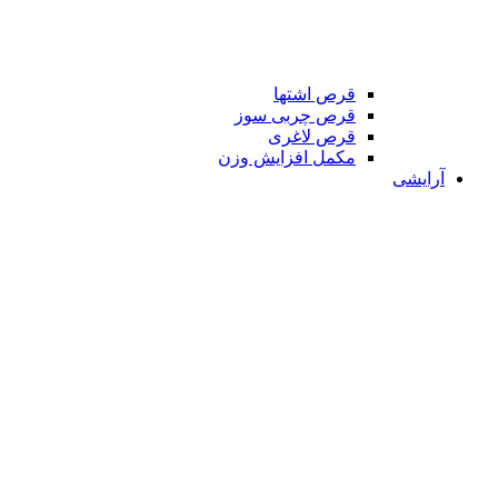
قرص اشتها
قرص چربی سوز
قرص لاغری
مکمل افزایش وزن
آرایشی